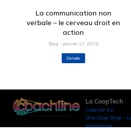
La communication non
verbale – le cerveau droit en
action
Blog
janvier 17, 2019
Details
La CoopTech
Collectif 4.0
One Stop Shop - L
plateforme