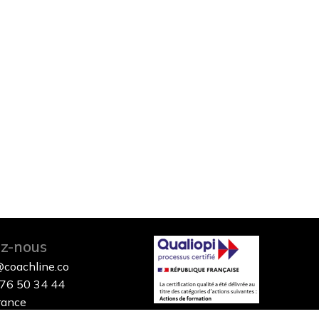
z-nous
@coachline.co
 76 50 34 44
France