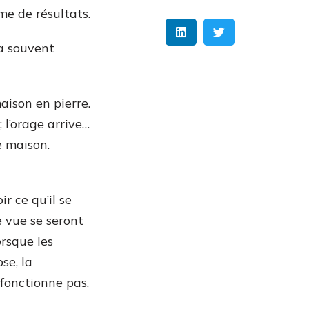
me de résultats.
 a souvent
aison en pierre.
; l’orage arrive…
e maison.
r ce qu’il se
e vue se seront
orsque les
se, la
 fonctionne pas,