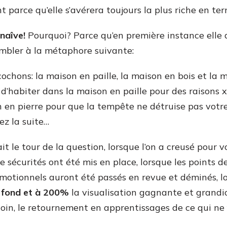
t parce qu’elle s’avérera toujours la plus riche en ter
 naîve!
Pourquoi? Parce qu’en première instance elle
sembler à la métaphore suivante:
cochons: la maison en paille, la maison en bois et la m
t d’habiter dans la maison en paille pour des raisons x
n en pierre pour que la tempête ne détruise pas votr
ez la suite…
t le tour de la question, lorsque l’on a creusé pour voi
 sécurités ont été mis en place, lorsque les points d
 émotionnels auront été passés en revue et déminés, l
à fond et à 200%
la visualisation gagnante et grandio
loin, le retournement en apprentissages de ce qui ne